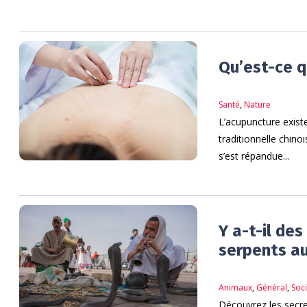
Qu’est-ce q
Santé
,
Nature
L’acupuncture existe
traditionnelle chin
s’est répandue...
Y a-t-il de
serpents a
Animaux
,
Général
,
Soc
Découvrez les secre