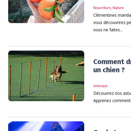
Nourriture
,
Nature
Clémentines mandar
vous découvrirez peu
vous ne faites...
Comment dr
un chien ?
Animaux
Découvrez nos astuc
Apprenez comment é