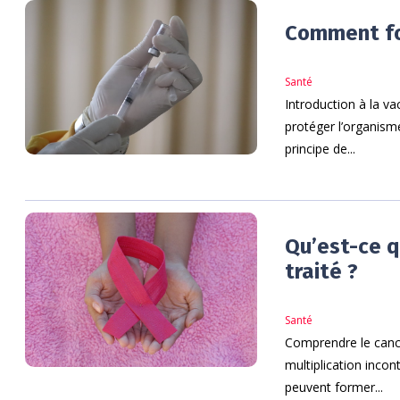
Comment fon
Santé
Introduction à la va
protéger l’organisme
principe de...
Qu’est-ce q
traité ?
Santé
Comprendre le cance
multiplication incon
peuvent former...