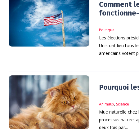
Comment le
fonctionne-t
Politique
Les élections présid
Unis ont lieu tous 
américains votent po
Pourquoi les
Animaux
,
Science
Mue naturelle chez l
processus naturel 
deux fois par...