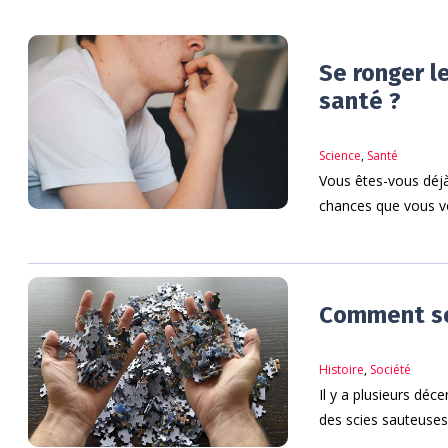
Se ronger l
santé ?
Science
,
Santé
Vous êtes-vous déjà 
chances que vous vo
Comment son
Histoire
,
Société
Il y a plusieurs déce
des scies sauteuses