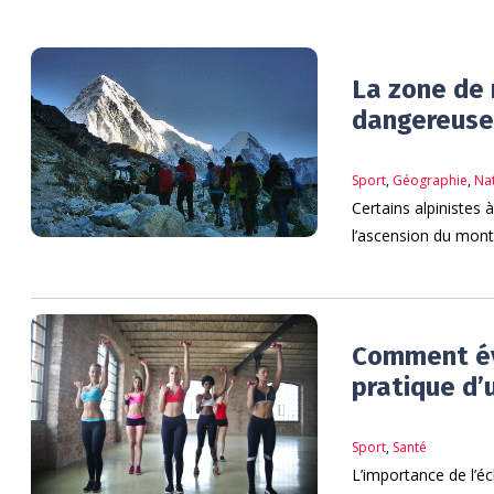
La zone de 
dangereuse
Sport
,
Géographie
,
Na
Certains alpinistes 
l’ascension du mont 
Comment évi
pratique d’
Sport
,
Santé
L’importance de l’é